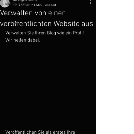
anfragen-musik
Alle Beiträge
12. Apr. 2019
1 Min. Lesezeit
Verwalten von einer
Loslegen
veröffentlichten Website aus
Ihre Community
Verwalten Sie Ihren Blog wie ein Profi! 
Wir helfen dabei.
Veröffentlichen Sie als erstes Ihre 