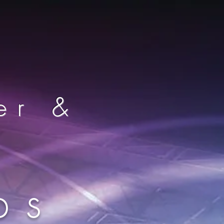
er &
ps