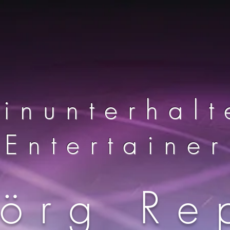
einunterhalt
Entertainer
Jörg Re